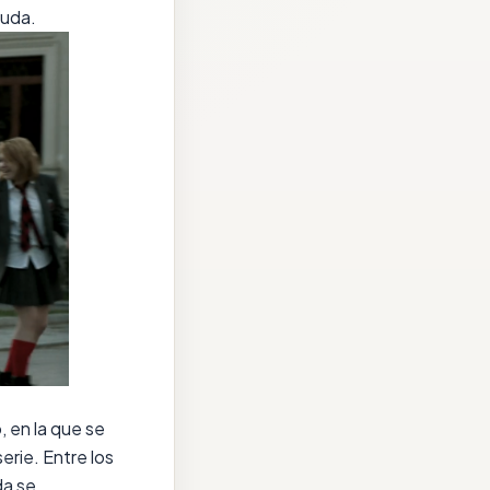
duda.
, en la que se
erie. Entre los
da se