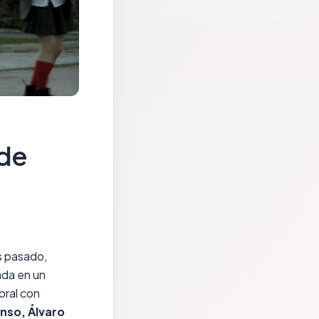
 de
s pasado,
ada en un
oral con
onso, Álvaro