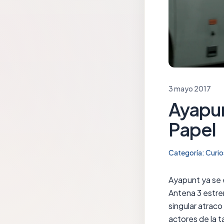
3 mayo 2017
Ayapun
Papel
Categoría:
Curio
Ayapunt
ya se 
Antena 3
estren
singular atraco
actores de la t