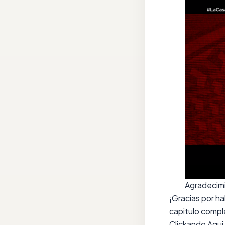
Agradecim
¡Gracias por ha
capitulo compl
Clickando Aqui