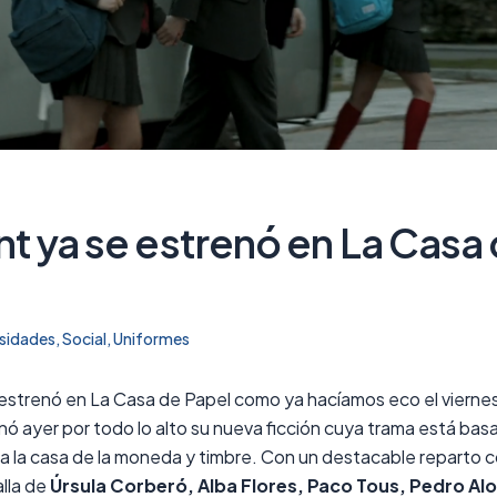
t ya se estrenó en La Casa
sidades
, 
Social
, 
Uniformes
estrenó en La Casa de Papel como ya hacíamos eco el vierne
ó ayer por todo lo alto su nueva ficción cuya trama está bas
 a la casa de la moneda y timbre. Con un destacable reparto c
alla de
Úrsula Corberó, Alba Flores, Paco Tous, Pedro Al