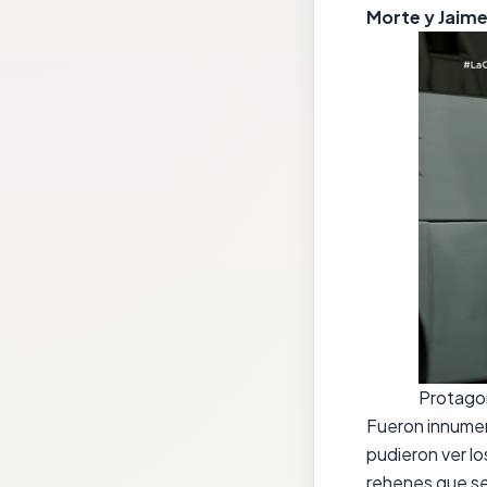
Morte y Jaime
Protagon
Fueron innumera
pudieron ver l
rehenes que se