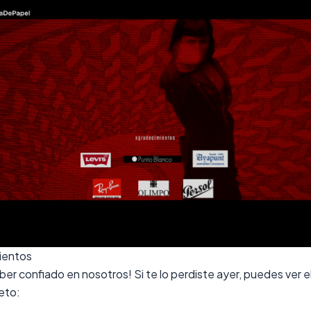
ientos
ber confiado en nosotros! Si te lo perdiste ayer, puedes ver e
eto: