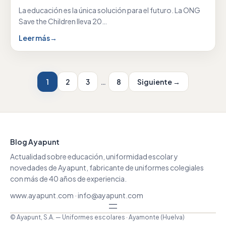
La educación es la única solución para el futuro. La ONG
Save the Children lleva 20…
Leer más
→
1
2
3
…
8
Siguiente →
Blog Ayapunt
Actualidad sobre educación, uniformidad escolar y
novedades de Ayapunt, fabricante de uniformes colegiales
con más de 40 años de experiencia.
www.ayapunt.com
·
info@ayapunt.com
© Ayapunt, S.A. — Uniformes escolares · Ayamonte (Huelva)