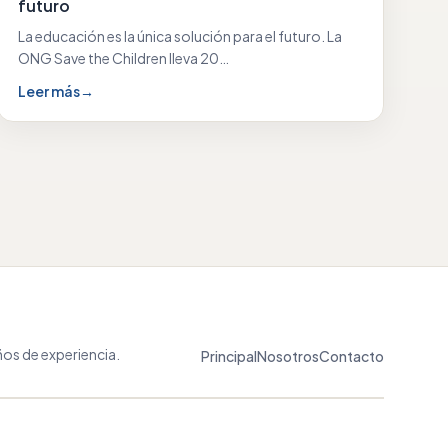
futuro
La educación es la única solución para el futuro. La
ONG Save the Children lleva 20…
Leer más
→
os de experiencia.
Principal
Nosotros
Contacto