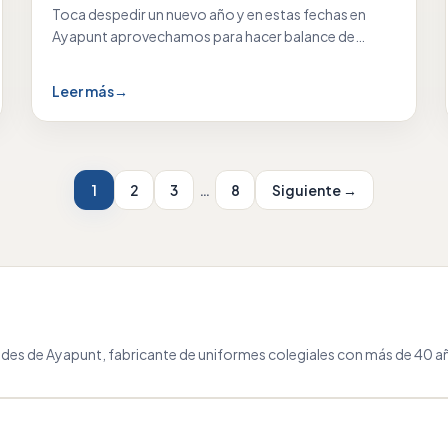
Toca despedir un nuevo año y en estas fechas en
Ayapunt aprovechamos para hacer balance de…
Leer más
→
1
2
3
…
8
Siguiente →
des de Ayapunt, fabricante de uniformes colegiales con más de 40 añ