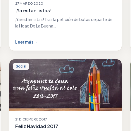
27 MARZO 2020
¡Ya estan listas!
¡Ya están listas! Tras la petición de batas de parte de
la Hdad De La Buena…
Leer más
→
Social
21 DICIEMBRE 2017
Feliz Navidad 2017