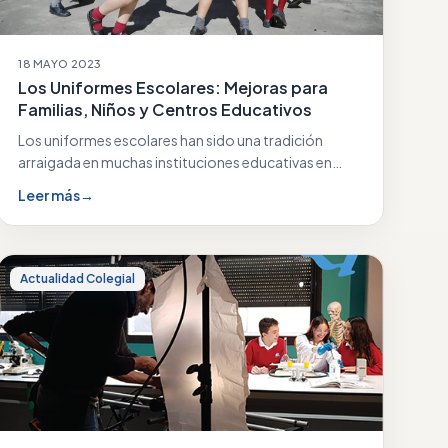
18 MAYO 2023
Los Uniformes Escolares: Mejoras para
Familias, Niños y Centros Educativos
Los uniformes escolares han sido una tradición
arraigada en muchas instituciones educativas en
todo el mundo.…
Leer más
→
Actualidad Colegial