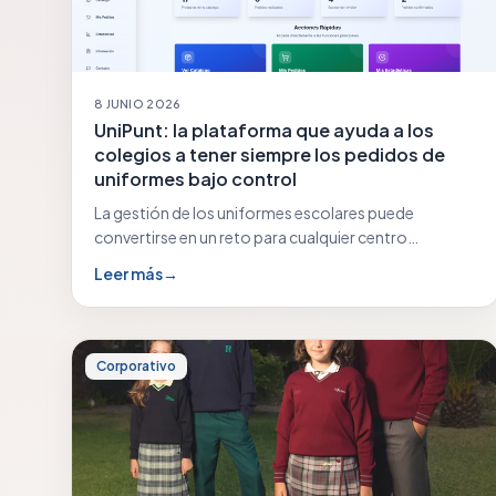
8 JUNIO 2026
UniPunt: la plataforma que ayuda a los
colegios a tener siempre los pedidos de
uniformes bajo control
La gestión de los uniformes escolares puede
convertirse en un reto para cualquier centro
educativo: previsiones…
Leer más
→
Corporativo