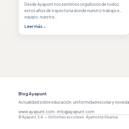
Desde Ayapunt nos sentimos orgullosos de todos
estos años de trayectoria donde nuestro trabajo en
equipo, nuestra…
Leer más
→
Blog Ayapunt
Actualidad sobre educación, uniformidad escolar y noveda
www.ayapunt.com
·
info@ayapunt.com
© Ayapunt, S.A. — Uniformes escolares · Ayamonte (Huelva)