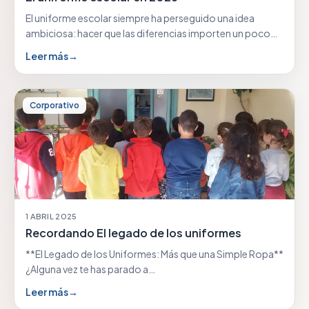
El uniforme escolar siempre ha perseguido una idea
ambiciosa: hacer que las diferencias importen un poco…
Leer más
→
Corporativo
1 ABRIL 2025
Recordando El legado de los uniformes
**El Legado de los Uniformes: Más que una Simple Ropa**
¿Alguna vez te has parado a…
Leer más
→