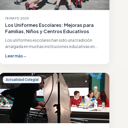
18 MAYO 2023
Los Uniformes Escolares: Mejoras para
Familias, Niños y Centros Educativos
Los uniformes escolares han sido una tradición
arraigada en muchas instituciones educativas en
todo el mundo.…
Leer más
→
Actualidad Colegial