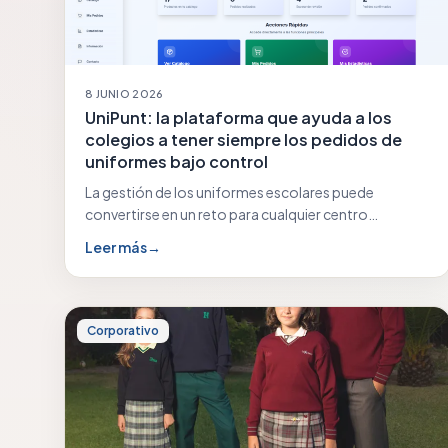
8 JUNIO 2026
UniPunt: la plataforma que ayuda a los
colegios a tener siempre los pedidos de
uniformes bajo control
La gestión de los uniformes escolares puede
convertirse en un reto para cualquier centro
educativo: previsiones…
Leer más
→
Corporativo