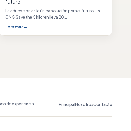
futuro
La educación es la única solución para el futuro. La
ONG Save the Children lleva 20…
Leer más
→
os de experiencia.
Principal
Nosotros
Contacto