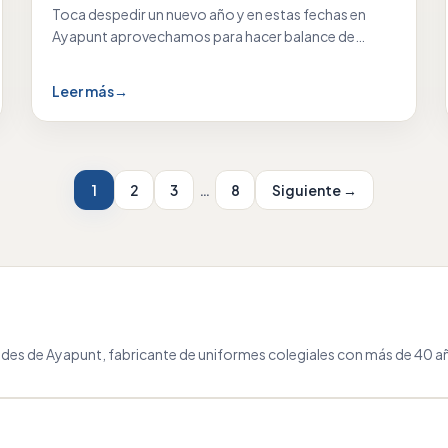
Toca despedir un nuevo año y en estas fechas en
Ayapunt aprovechamos para hacer balance de…
Leer más
→
1
2
3
…
8
Siguiente →
des de Ayapunt, fabricante de uniformes colegiales con más de 40 añ