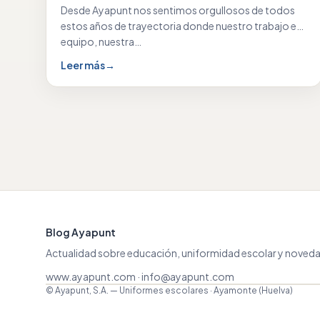
Desde Ayapunt nos sentimos orgullosos de todos
estos años de trayectoria donde nuestro trabajo en
equipo, nuestra…
Leer más
→
Blog Ayapunt
Actualidad sobre educación, uniformidad escolar y noveda
www.ayapunt.com
·
info@ayapunt.com
© Ayapunt, S.A. — Uniformes escolares · Ayamonte (Huelva)