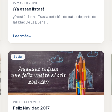
27 MARZO 2020
¡Ya estan listas!
¡Ya están listas! Tras la petición de batas de parte de
la Hdad De La Buena…
Leer más
→
Social
21 DICIEMBRE 2017
Feliz Navidad 2017