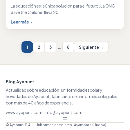
La educación es la única solución para el futuro. La ONG
Save the Children lleva 20…
Leer más
→
1
2
3
…
8
Siguiente →
Blog Ayapunt
Actualidad sobre educación, uniformidad escolar y
novedades de Ayapunt, fabricante de uniformes colegiales
con más de 40 años de experiencia.
www.ayapunt.com
·
info@ayapunt.com
© Ayapunt, S.A. — Uniformes escolares · Ayamonte (Huelva)