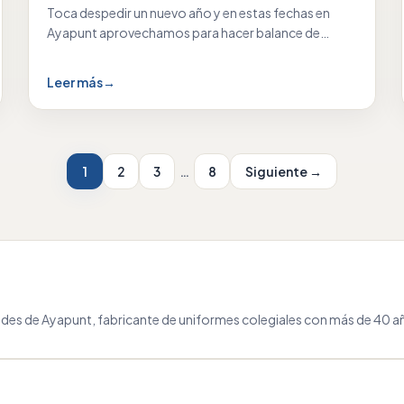
Toca despedir un nuevo año y en estas fechas en
Ayapunt aprovechamos para hacer balance de…
Leer más
→
1
2
3
…
8
Siguiente →
des de Ayapunt, fabricante de uniformes colegiales con más de 40 añ