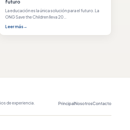
futuro
La educación es la única solución para el futuro. La
ONG Save the Children lleva 20…
Leer más
→
os de experiencia.
Principal
Nosotros
Contacto