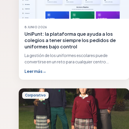
8 JUNIO 2026
UniPunt: la plataforma que ayuda a los
colegios a tener siempre los pedidos de
uniformes bajo control
La gestión de los uniformes escolares puede
convertirse en un reto para cualquier centro
educativo: previsiones…
Leer más
→
Corporativo