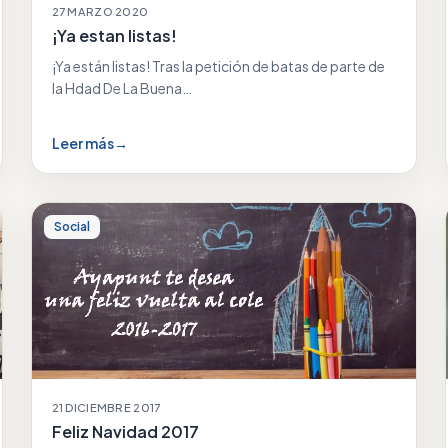
27 MARZO 2020
¡Ya estan listas!
¡Ya están listas! Tras la petición de batas de parte de
la Hdad De La Buena…
Leer más
→
Social
21 DICIEMBRE 2017
Feliz Navidad 2017