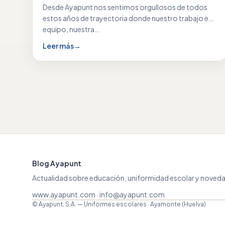
Desde Ayapunt nos sentimos orgullosos de todos
estos años de trayectoria donde nuestro trabajo en
equipo, nuestra…
Leer más
→
Blog Ayapunt
Actualidad sobre educación, uniformidad escolar y noveda
www.ayapunt.com
·
info@ayapunt.com
© Ayapunt, S.A. — Uniformes escolares · Ayamonte (Huelva)