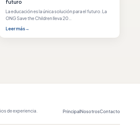
futuro
La educación es la única solución para el futuro. La
ONG Save the Children lleva 20…
Leer más
→
os de experiencia.
Principal
Nosotros
Contacto