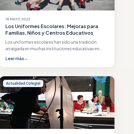
18 MAYO 2023
Los Uniformes Escolares: Mejoras para
Familias, Niños y Centros Educativos
Los uniformes escolares han sido una tradición
arraigada en muchas instituciones educativas en
todo el mundo.…
Leer más
→
Actualidad Colegial