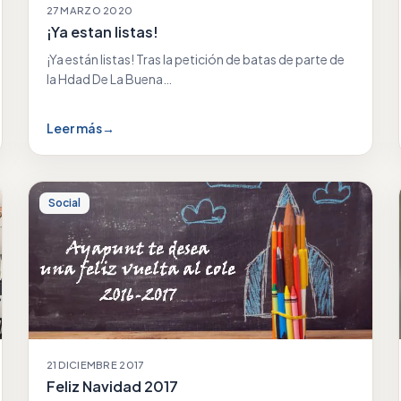
27 MARZO 2020
¡Ya estan listas!
¡Ya están listas! Tras la petición de batas de parte de
la Hdad De La Buena…
Leer más
→
Social
21 DICIEMBRE 2017
Feliz Navidad 2017