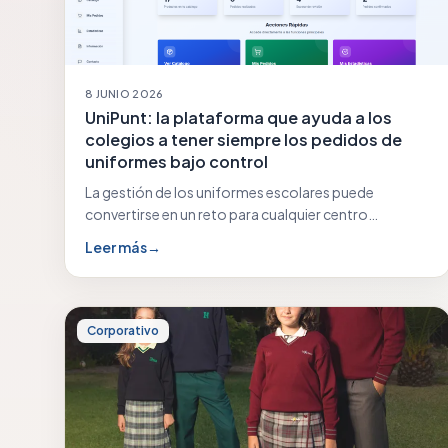
8 JUNIO 2026
UniPunt: la plataforma que ayuda a los
colegios a tener siempre los pedidos de
uniformes bajo control
La gestión de los uniformes escolares puede
convertirse en un reto para cualquier centro
educativo: previsiones…
Leer más
→
Corporativo