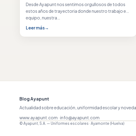
Desde Ayapunt nos sentimos orgullosos de todos
estos años de trayectoria donde nuestro trabajo en
equipo, nuestra…
Leer más
→
Blog Ayapunt
Actualidad sobre educación, uniformidad escolar y noveda
www.ayapunt.com
·
info@ayapunt.com
© Ayapunt, S.A. — Uniformes escolares · Ayamonte (Huelva)