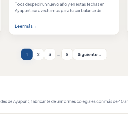
Toca despedir un nuevo año y en estas fechas en
Ayapunt aprovechamos para hacer balance de…
Leer más
→
1
2
3
…
8
Siguiente →
des de Ayapunt, fabricante de uniformes colegiales con más de 40 añ