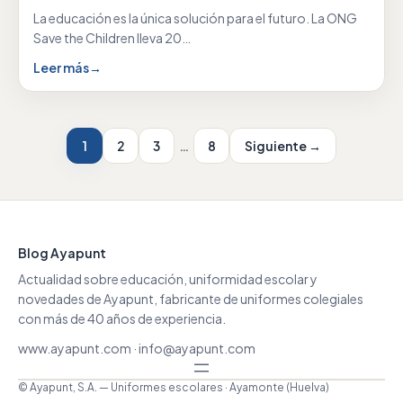
La educación es la única solución para el futuro. La ONG
Save the Children lleva 20…
Leer más
→
1
2
3
…
8
Siguiente →
Blog Ayapunt
Actualidad sobre educación, uniformidad escolar y
novedades de Ayapunt, fabricante de uniformes colegiales
con más de 40 años de experiencia.
www.ayapunt.com
·
info@ayapunt.com
© Ayapunt, S.A. — Uniformes escolares · Ayamonte (Huelva)