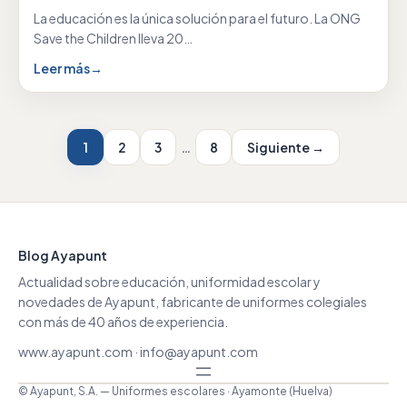
La educación es la única solución para el futuro. La ONG
Save the Children lleva 20…
Leer más
→
1
2
3
…
8
Siguiente →
Blog Ayapunt
Actualidad sobre educación, uniformidad escolar y
novedades de Ayapunt, fabricante de uniformes colegiales
con más de 40 años de experiencia.
www.ayapunt.com
·
info@ayapunt.com
© Ayapunt, S.A. — Uniformes escolares · Ayamonte (Huelva)