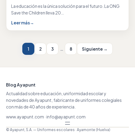
La educación es la única solución para el futuro. La ONG
Save the Children lleva 20…
Leer más
→
1
2
3
…
8
Siguiente →
Blog Ayapunt
Actualidad sobre educación, uniformidad escolar y
novedades de Ayapunt, fabricante de uniformes colegiales
con más de 40 años de experiencia.
www.ayapunt.com
·
info@ayapunt.com
© Ayapunt, S.A. — Uniformes escolares · Ayamonte (Huelva)