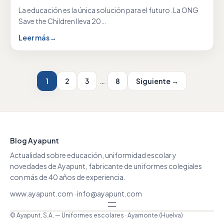
La educación es la única solución para el futuro. La ONG
Save the Children lleva 20…
Leer más
→
1
2
3
…
8
Siguiente →
Blog Ayapunt
Actualidad sobre educación, uniformidad escolar y
novedades de Ayapunt, fabricante de uniformes colegiales
con más de 40 años de experiencia.
www.ayapunt.com
·
info@ayapunt.com
© Ayapunt, S.A. — Uniformes escolares · Ayamonte (Huelva)