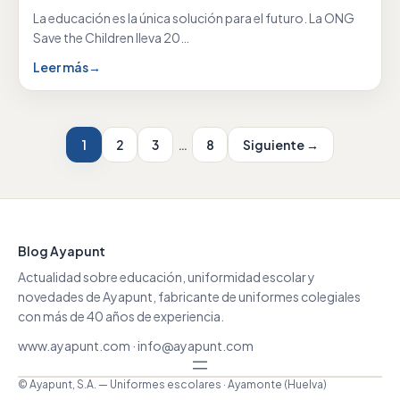
La educación es la única solución para el futuro. La ONG
Save the Children lleva 20…
Leer más
→
1
2
3
…
8
Siguiente →
Blog Ayapunt
Actualidad sobre educación, uniformidad escolar y
novedades de Ayapunt, fabricante de uniformes colegiales
con más de 40 años de experiencia.
www.ayapunt.com
·
info@ayapunt.com
© Ayapunt, S.A. — Uniformes escolares · Ayamonte (Huelva)