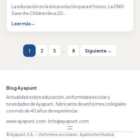
La educación es la única solución para el futuro. La ONG
Save the Children lleva 20…
Leer más
→
1
2
3
…
8
Siguiente →
Blog Ayapunt
Actualidad sobre educación, uniformidad escolar y
novedades de Ayapunt, fabricante de uniformes colegiales
con más de 40 años de experiencia.
www.ayapunt.com
·
info@ayapunt.com
© Ayapunt, S.A. — Uniformes escolares · Ayamonte (Huelva)