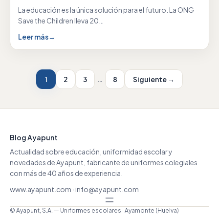
La educación es la única solución para el futuro. La ONG
Save the Children lleva 20…
Leer más
→
1
2
3
…
8
Siguiente →
Blog Ayapunt
Actualidad sobre educación, uniformidad escolar y
novedades de Ayapunt, fabricante de uniformes colegiales
con más de 40 años de experiencia.
www.ayapunt.com
·
info@ayapunt.com
© Ayapunt, S.A. — Uniformes escolares · Ayamonte (Huelva)