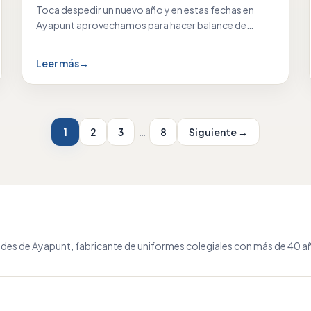
Toca despedir un nuevo año y en estas fechas en
Ayapunt aprovechamos para hacer balance de…
Leer más
→
1
2
3
…
8
Siguiente →
des de Ayapunt, fabricante de uniformes colegiales con más de 40 añ