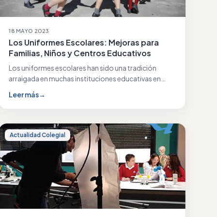
18 MAYO 2023
Los Uniformes Escolares: Mejoras para
Familias, Niños y Centros Educativos
Los uniformes escolares han sido una tradición
arraigada en muchas instituciones educativas en
todo el mundo.…
Leer más
→
Actualidad Colegial