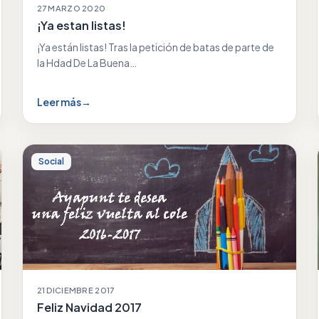
27 MARZO 2020
¡Ya estan listas!
¡Ya están listas! Tras la petición de batas de parte de
la Hdad De La Buena…
Leer más
→
Social
21 DICIEMBRE 2017
Feliz Navidad 2017