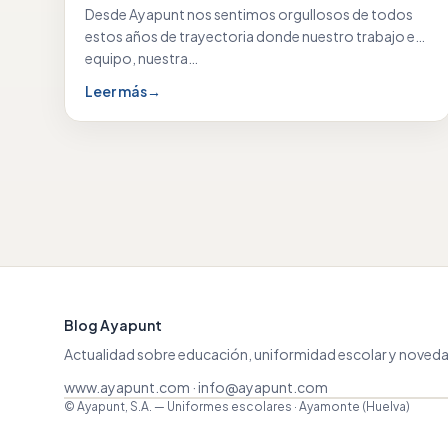
Desde Ayapunt nos sentimos orgullosos de todos
estos años de trayectoria donde nuestro trabajo en
equipo, nuestra…
Leer más
→
Blog Ayapunt
Actualidad sobre educación, uniformidad escolar y noveda
www.ayapunt.com
·
info@ayapunt.com
© Ayapunt, S.A. — Uniformes escolares · Ayamonte (Huelva)