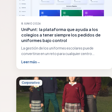
8 JUNIO 2026
UniPunt: la plataforma que ayuda a los
colegios a tener siempre los pedidos de
uniformes bajo control
La gestión de los uniformes escolares puede
convertirse en un reto para cualquier centro
educativo: previsiones…
Leer más
→
Corporativo