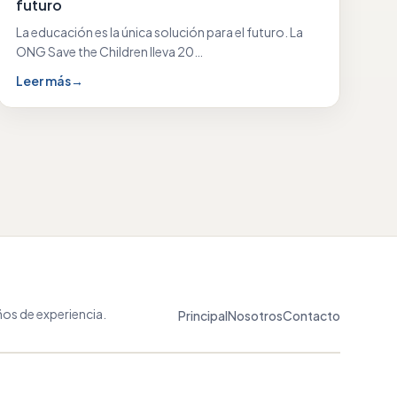
futuro
La educación es la única solución para el futuro. La
ONG Save the Children lleva 20…
Leer más
→
os de experiencia.
Principal
Nosotros
Contacto