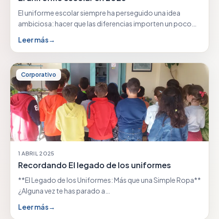
El uniforme escolar siempre ha perseguido una idea
ambiciosa: hacer que las diferencias importen un poco…
Leer más
→
Corporativo
1 ABRIL 2025
Recordando El legado de los uniformes
**El Legado de los Uniformes: Más que una Simple Ropa**
¿Alguna vez te has parado a…
Leer más
→