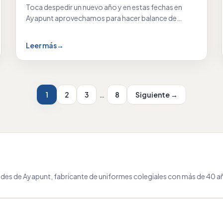
Toca despedir un nuevo año y en estas fechas en
Ayapunt aprovechamos para hacer balance de…
Leer más
→
1
2
3
…
8
Siguiente →
des de Ayapunt, fabricante de uniformes colegiales con más de 40 añ