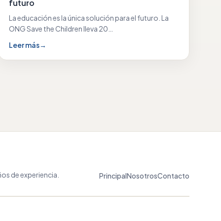
futuro
La educación es la única solución para el futuro. La
ONG Save the Children lleva 20…
Leer más
→
os de experiencia.
Principal
Nosotros
Contacto