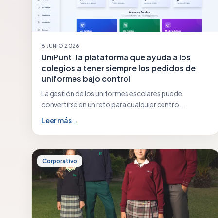
8 JUNIO 2026
UniPunt: la plataforma que ayuda a los
colegios a tener siempre los pedidos de
uniformes bajo control
La gestión de los uniformes escolares puede
convertirse en un reto para cualquier centro
educativo: previsiones…
Leer más
→
Corporativo