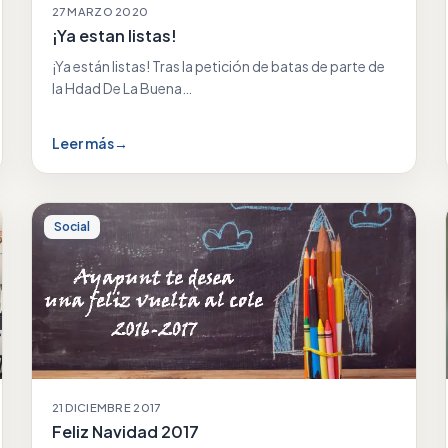
27 MARZO 2020
¡Ya estan listas!
¡Ya están listas! Tras la petición de batas de parte de
la Hdad De La Buena…
Leer más
→
Social
21 DICIEMBRE 2017
Feliz Navidad 2017