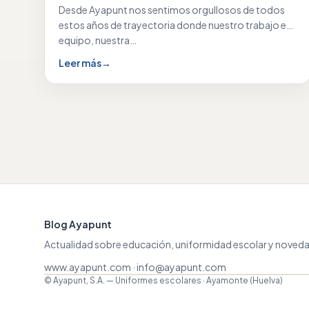
Desde Ayapunt nos sentimos orgullosos de todos
estos años de trayectoria donde nuestro trabajo en
equipo, nuestra…
Leer más
→
Blog Ayapunt
Actualidad sobre educación, uniformidad escolar y noveda
www.ayapunt.com
·
info@ayapunt.com
© Ayapunt, S.A. — Uniformes escolares · Ayamonte (Huelva)