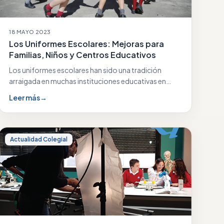
18 MAYO 2023
Los Uniformes Escolares: Mejoras para
Familias, Niños y Centros Educativos
Los uniformes escolares han sido una tradición
arraigada en muchas instituciones educativas en
todo el mundo.…
Leer más
→
Actualidad Colegial