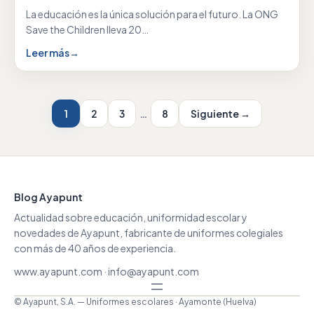
La educación es la única solución para el futuro. La ONG
Save the Children lleva 20…
Leer más
→
1
2
3
…
8
Siguiente →
Blog Ayapunt
Actualidad sobre educación, uniformidad escolar y
novedades de Ayapunt, fabricante de uniformes colegiales
con más de 40 años de experiencia.
www.ayapunt.com
·
info@ayapunt.com
© Ayapunt, S.A. — Uniformes escolares · Ayamonte (Huelva)