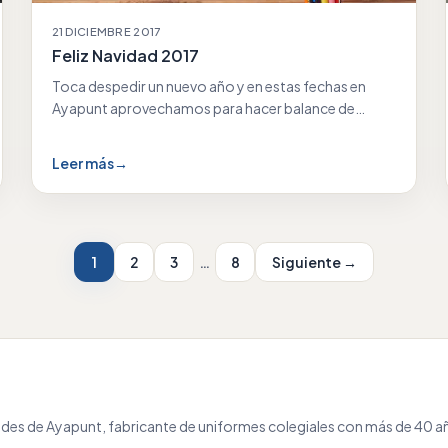
21 DICIEMBRE 2017
Feliz Navidad 2017
Toca despedir un nuevo año y en estas fechas en
Ayapunt aprovechamos para hacer balance de…
Leer más
→
1
2
3
…
8
Siguiente →
des de Ayapunt, fabricante de uniformes colegiales con más de 40 añ