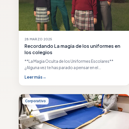
28 MARZO 2025
Recordando La magia de los uniformes en
los colegios
**La Magia Oculta de los Uniformes Escolares**
¿Alguna vez te has parado a pensar en el…
Leer más
→
Corporativo