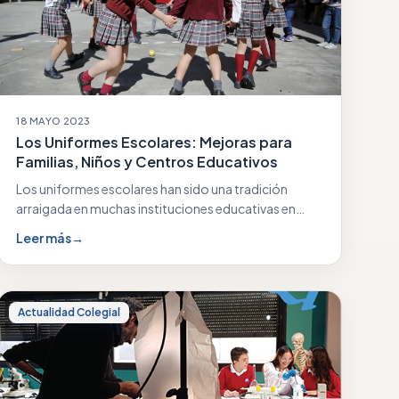
18 MAYO 2023
Los Uniformes Escolares: Mejoras para
Familias, Niños y Centros Educativos
Los uniformes escolares han sido una tradición
arraigada en muchas instituciones educativas en
todo el mundo.…
Leer más
→
Actualidad Colegial