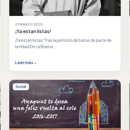
27 MARZO 2020
¡Ya estan listas!
¡Ya están listas! Tras la petición de batas de parte de
la Hdad De La Buena…
Leer más
→
Social